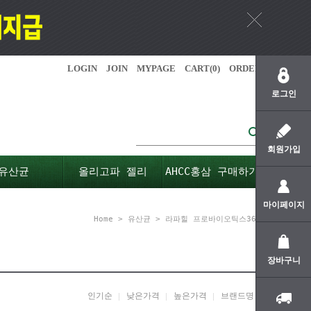
LOGIN
JOIN
MYPAGE
CART(
0
)
ORDER
로그인
회원가입
유산균
올리고파 젤리
AHCC홍삼 구매하기
마이페이지
Home
>
유산균
>
라파힐 프로바이오틱스365
장바구니
인기순
낮은가격
높은가격
브랜드명