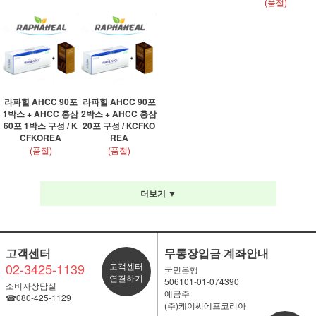
(품절)
라파힐 AHCC 90포
라파힐 AHCC 90포
1박스 + AHCC 홍삼
2박스 + AHCC 홍삼
60포 1박스 구성 / K
20포 구성 / KCFKO
CFKOREA
REA
(품절)
(품절)
더보기 ▼
고객센터
무통장입금 계좌안내
02-3425-1139
고객센터
국민은행
연결하기
506101-01-074390
소비자상담실
예금주
☎080-425-1129
(주)케이씨에프코리아